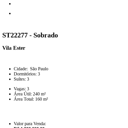
ST22277 - Sobrado
Vila Ester
Cidade:
São Paulo
Dormitórios:
3
Suítes:
3
Vagas:
3
Área Útil:
240 m²
Área Total:
160 m²
Valor para Venda: